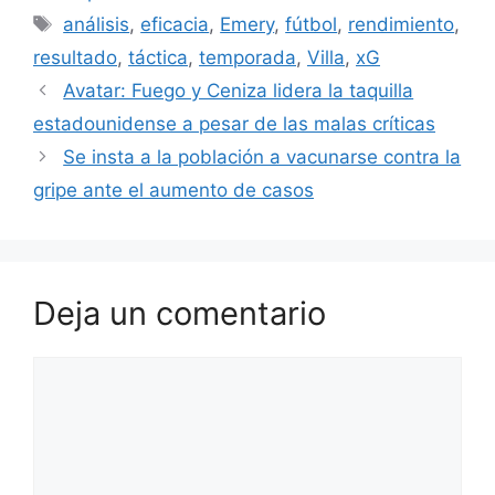
Etiquetas
análisis
,
eficacia
,
Emery
,
fútbol
,
rendimiento
,
resultado
,
táctica
,
temporada
,
Villa
,
xG
Avatar: Fuego y Ceniza lidera la taquilla
estadounidense a pesar de las malas críticas
Se insta a la población a vacunarse contra la
gripe ante el aumento de casos
Deja un comentario
Comentario