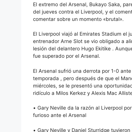
El extremo del Arsenal, Bukayo Saka, par
del jueves contra el Liverpool, y el comen
comentar sobre un momento «brutal».
El Liverpool viajó al Emirates Stadium el ju
entrenador
Arne Slot se vio obligado a al
lesión del delantero Hugo Ekitike
. Aunque
fue superado por el Arsenal.
El Arsenal sufrió una derrota por 1-0 ante 
temporada
, pero después de que el Manc
miércoles, se le presentó una oportunidad
ridículo
a Milos Kerkez
y Alexis Mac Allist
•
Gary Neville da la razón al Liverpool por
furioso ante el Arsenal
•
Gary Neville y Daniel Sturridge tuviero