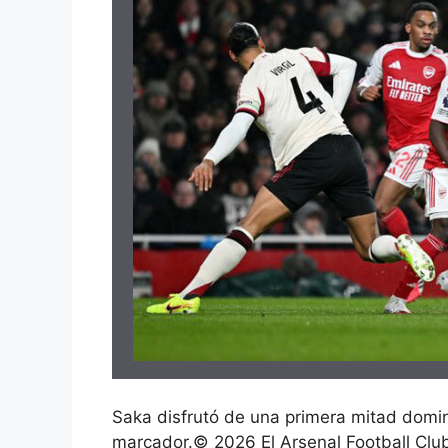
Saka disfrutó de una primera mitad domina
marcador.
©
2026 El Arsenal Football Clu