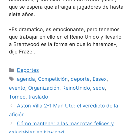
que se espera que atraiga a jugadores de hasta
siete años.
«Es dramático, es emocionante, pero tenemos
que trabajar en ello en el Reino Unido y llevarlo
a Brentwood es la forma en que lo haremos»,
dijo Frazer.
Categorías
Deportes
Etiquetas
agenda
,
Competición
,
deporte
,
Essex
,
evento
,
Organización
,
ReinoUnido
,
sede
,
Torneo
,
traslado
Aston Villa 2-1 Man Utd: el veredicto de la
afición
Cómo mantener a las mascotas felices y
saludables en Navidad