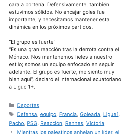
cara a portería. Defensivamente, también
estuvimos sólidos. No encajar goles fue
importante, y necesitamos mantener esta
dinámica en los próximos partidos.
“El grupo es fuerte”
“Es una gran reacción tras la derrota contra el
Mónaco. Nos mantenemos fieles a nuestro
estilo; somos un equipo enfocado en seguir
adelante. El grupo es fuerte, me siento muy
bien aquí”, declaró el internacional ecuatoriano
a Ligue 1+.
Categorías
Deportes
Etiquetas
Defensa
,
equipo
,
Francia
,
Goleada
,
Ligue1
,
Pacho
,
PSG
,
Reacción
,
Rennes
,
Victoria
Mientras los palestinos anhelan un líder, el