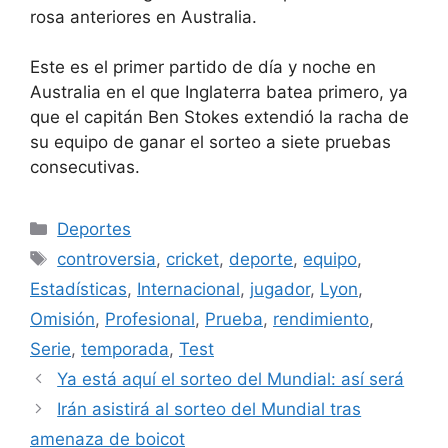
rosa anteriores en Australia.
Este es el primer partido de día y noche en
Australia en el que Inglaterra batea primero, ya
que el capitán Ben Stokes extendió la racha de
su equipo de ganar el sorteo a siete pruebas
consecutivas.
Categorías
Deportes
Etiquetas
controversia
,
cricket
,
deporte
,
equipo
,
Estadísticas
,
Internacional
,
jugador
,
Lyon
,
Omisión
,
Profesional
,
Prueba
,
rendimiento
,
Serie
,
temporada
,
Test
Ya está aquí el sorteo del Mundial: así será
Irán asistirá al sorteo del Mundial tras
amenaza de boicot