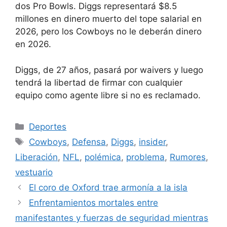
dos Pro Bowls. Diggs representará $8.5
millones en dinero muerto del tope salarial en
2026, pero los Cowboys no le deberán dinero
en 2026.
Diggs, de 27 años, pasará por waivers y luego
tendrá la libertad de firmar con cualquier
equipo como agente libre si no es reclamado.
Categorías
Deportes
Etiquetas
Cowboys
,
Defensa
,
Diggs
,
insider
,
Liberación
,
NFL
,
polémica
,
problema
,
Rumores
,
vestuario
El coro de Oxford trae armonía a la isla
Enfrentamientos mortales entre
manifestantes y fuerzas de seguridad mientras