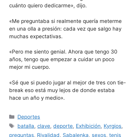
cuánto quiero dedicarme», dijo.
«Me preguntaba si realmente quería meterme
en una olla a presión: cada vez que salgo hay
muchas expectativas.
«Pero me siento genial. Ahora que tengo 30
años, tengo que empezar a cuidar un poco
mejor mi cuerpo.
«Sé que si puedo jugar al mejor de tres con tie-
break eso está muy lejos de donde estaba
hace un año y medio».
Categorías
Deportes
Etiquetas
batalla
,
clave
,
deporte
,
Exhibición
,
Kyrgios
,
preguntas
,
Rivalidad
,
Sabalenka
,
sexos
,
tenis