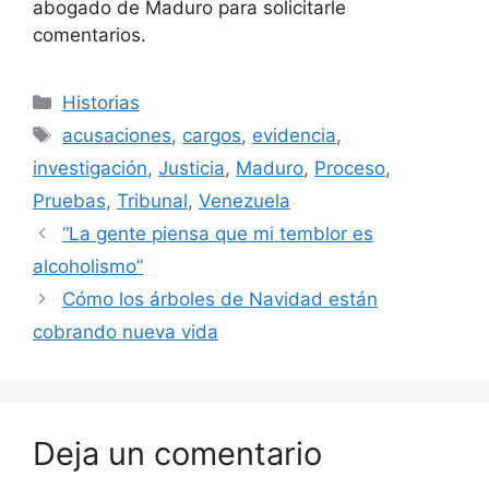
abogado de Maduro para solicitarle
comentarios.
Categorías
Historias
Etiquetas
acusaciones
,
cargos
,
evidencia
,
investigación
,
Justicia
,
Maduro
,
Proceso
,
Pruebas
,
Tribunal
,
Venezuela
“La gente piensa que mi temblor es
alcoholismo”
Cómo los árboles de Navidad están
cobrando nueva vida
Deja un comentario