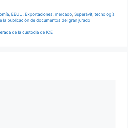
omía
,
EEUU
,
Exportaciones
,
mercado
,
Superávit
,
tecnología
e la publicación de documentos del gran jurado
berada de la custodia de ICE