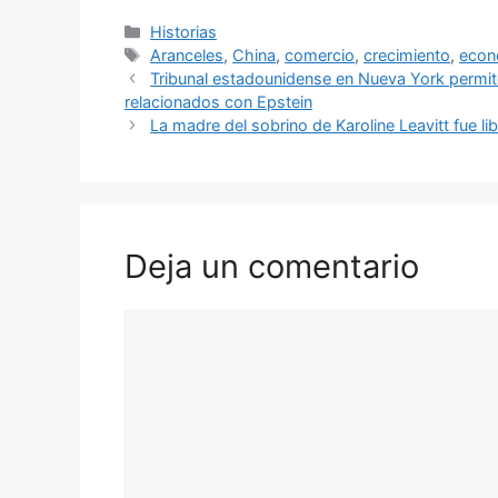
Categorías
Historias
Etiquetas
Aranceles
,
China
,
comercio
,
crecimiento
,
econ
Tribunal estadounidense en Nueva York permit
relacionados con Epstein
La madre del sobrino de Karoline Leavitt fue li
Deja un comentario
Comentario