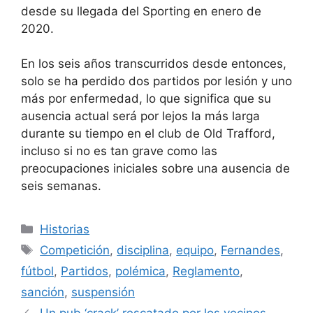
desde su llegada del Sporting en enero de
2020.
En los seis años transcurridos desde entonces,
solo se ha perdido dos partidos por lesión y uno
más por enfermedad, lo que significa que su
ausencia actual será por lejos la más larga
durante su tiempo en el club de Old Trafford,
incluso si no es tan grave como las
preocupaciones iniciales sobre una ausencia de
seis semanas.
Categorías
Historias
Etiquetas
Competición
,
disciplina
,
equipo
,
Fernandes
,
fútbol
,
Partidos
,
polémica
,
Reglamento
,
sanción
,
suspensión