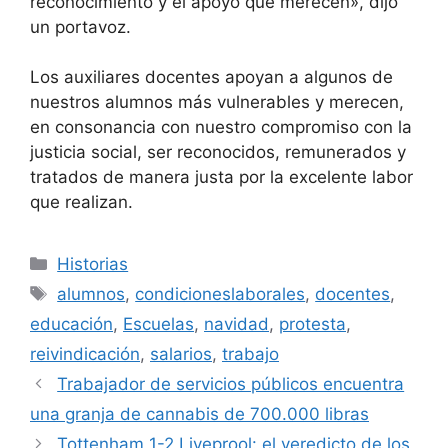
reconocimiento y el apoyo que merecen», dijo
un portavoz.
Los auxiliares docentes apoyan a algunos de
nuestros alumnos más vulnerables y merecen,
en consonancia con nuestro compromiso con la
justicia social, ser reconocidos, remunerados y
tratados de manera justa por la excelente labor
que realizan.
Categorías
Historias
Etiquetas
alumnos
,
condicioneslaborales
,
docentes
,
educación
,
Escuelas
,
navidad
,
protesta
,
reivindicación
,
salarios
,
trabajo
Trabajador de servicios públicos encuentra
una granja de cannabis de 700.000 libras
Tottenham 1-2 Liveprool: el veredicto de los