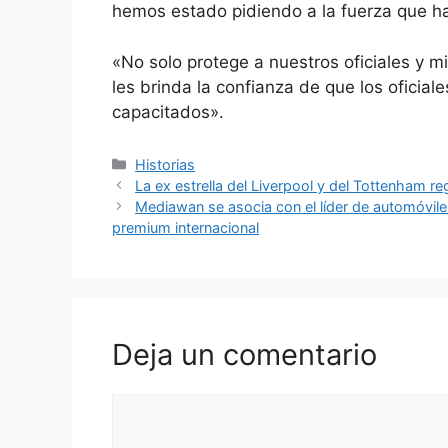
hemos estado pidiendo a la fuerza que ha
«No solo protege a nuestros oficiales y m
les brinda la confianza de que los oficia
capacitados».
Categorías
Historias
La ex estrella del Liverpool y del Tottenham re
Mediawan se asocia con el líder de automóviles
premium internacional
Deja un comentario
Comentario