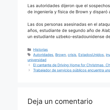
Las autoridades dijeron que el sospechoso
de ingeniería y física de Brown y disparó 
Las dos personas asesinadas en el ataque
años, estudiante de segundo año de Ala
un estudiante uzbeko-estadounidense de
Categorías
Historias
Etiquetas
Autoridades
,
Brown
,
crisis
,
EstadosUnidos
,
in
universidad
El cantante de Driving Home for Christmas, Ch
Trabajador de servicios públicos encuentra un
Deja un comentario