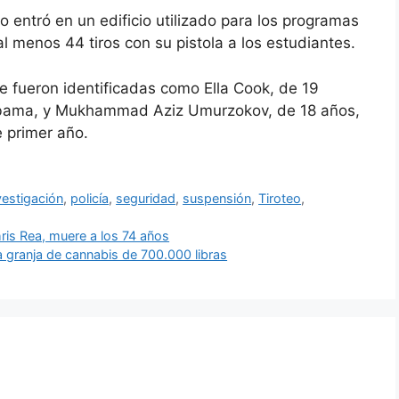
 entró en un edificio utilizado para los programas
al menos 44 tiros con su pistola a los estudiantes.
 fueron identificadas como Ella Cook, de 19
bama, y ​​Mukhammad Aziz Umurzokov, de 18 años,
 primer año.
vestigación
,
policía
,
seguridad
,
suspensión
,
Tiroteo
,
ris Rea, muere a los 74 años
a granja de cannabis de 700.000 libras