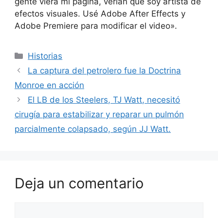
gente viera mi página, verían que soy artista de
efectos visuales. Usé Adobe After Effects y
Adobe Premiere para modificar el video».
Categorías
Historias
La captura del petrolero fue la Doctrina
Monroe en acción
El LB de los Steelers, TJ Watt, necesitó
cirugía para estabilizar y reparar un pulmón
parcialmente colapsado, según JJ Watt.
Deja un comentario
Comentario