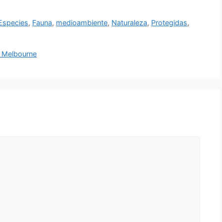
Especies
,
Fauna
,
medioambiente
,
Naturaleza
,
Protegidas
,
n Melbourne