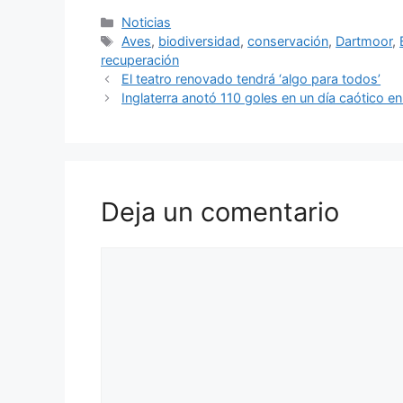
Categorías
Noticias
Etiquetas
Aves
,
biodiversidad
,
conservación
,
Dartmoor
,
recuperación
El teatro renovado tendrá ‘algo para todos’
Inglaterra anotó 110 goles en un día caótico e
Deja un comentario
Comentario