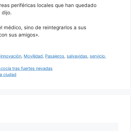
eas periféricas locales que han quedado
dijo.
el médico, sino de reintegrarlos a sus
con sus amigos».
,
innovación
,
Movilidad
,
Pasajeros
,
salvavidas
,
servicio
,
scocia tras fuertes nevadas
la ciudad