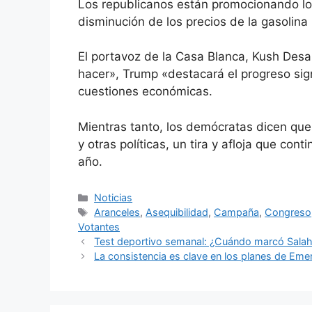
Los republicanos están promocionando los
disminución de los precios de la gasolina 
El portavoz de la Casa Blanca, Kush Desa
hacer», Trump «destacará el progreso sign
cuestiones económicas.
Mientras tanto, los demócratas dicen qu
y otras políticas, un tira y afloja que con
año.
Categorías
Noticias
Etiquetas
Aranceles
,
Asequibilidad
,
Campaña
,
Congreso
Votantes
Test deportivo semanal: ¿Cuándo marcó Salah p
La consistencia es clave en los planes de Eme