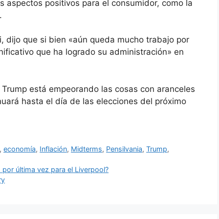
 aspectos positivos para el consumidor, como la
.
i, dijo que si bien «aún queda mucho trabajo por
ificativo que ha logrado su administración» en
e Trump está empeorando las cosas con aranceles
tinuará hasta el día de las elecciones del próximo
,
economía
,
Inflación
,
Midterms
,
Pensilvania
,
Trump
,
or última vez para el Liverpool?
ry