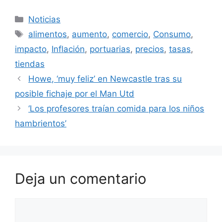
Categorías
Noticias
Etiquetas
alimentos
,
aumento
,
comercio
,
Consumo
,
impacto
,
Inflación
,
portuarias
,
precios
,
tasas
,
tiendas
Howe, ‘muy feliz’ en Newcastle tras su
posible fichaje por el Man Utd
‘Los profesores traían comida para los niños
hambrientos’
Deja un comentario
Comentario