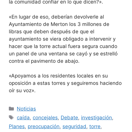
la comunidad confiar en lo que dicen?».
«En lugar de eso, deberían devolverle al
Ayuntamiento de Merton los 3 millones de
libras que deben después de que el
ayuntamiento se viera obligado a intervenir y
hacer que la torre actual fuera segura cuando
un panel de una ventana se cayó y se estrelló
contra el pavimento de abajo.
«Apoyamos a los residentes locales en su
oposición a estas torres y seguiremos haciendo
oír su voz».
Categorías
Noticias
Etiquetas
caída
,
concejales
,
Debate
,
investigación
,
Planes
,
preocupación
,
seguridad
,
torre
,