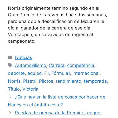
Norris originalmente terminó segundo en el
Gran Premio de Las Vegas hace dos semanas,
pero una doble descalificación de McLaren le
dio al ganador de la carrera de ese día,
Verstappen, un salvavidas de regreso al
campeonato.
Categorías
Noticias
Etiquetas
Automovilismo
,
Carrera
,
competencia
,
deporte
,
equipo
,
F1
,
Fórmula1
,
Internacional
,
Norris
,
Piastri
,
Pilotos
,
rendimiento
,
temporada
,
Título
,
Victoria
¿Qué hay en la lista de cosas por hacer de
Nancy en el ámbito celta?
Ruedas de prensa de la Premier League: