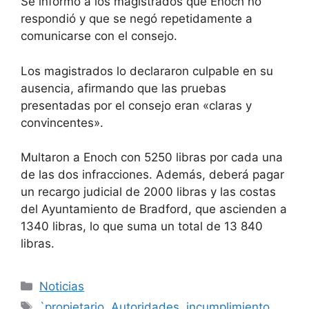
Se informó a los magistrados que Enoch no
respondió y que se negó repetidamente a
comunicarse con el consejo.
Los magistrados lo declararon culpable en su
ausencia, afirmando que las pruebas
presentadas por el consejo eran «claras y
convincentes».
Multaron a Enoch con 5250 libras por cada una
de las dos infracciones. Además, deberá pagar
un recargo judicial de 2000 libras y las costas
del Ayuntamiento de Bradford, que ascienden a
1340 libras, lo que suma un total de 13 840
libras.
Categorías
Noticias
Etiquetas
`propietario
,
Autoridades
,
incumplimiento
,