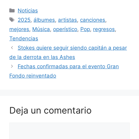
Categorías
Noticias
Etiquetas
2025
,
álbumes
,
artistas
,
canciones
,
mejores
,
Música
,
operístico
,
Pop
,
regresos
,
Tendencias
Stokes quiere seguir siendo capitán a pesar
de la derrota en las Ashes
Fechas confirmadas para el evento Gran
Fondo reinventado
Deja un comentario
Comentario