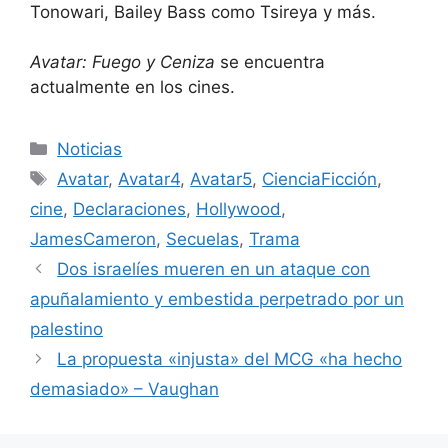
Tonowari, Bailey Bass como Tsireya y más.
Avatar: Fuego y Ceniza
se encuentra
actualmente en los cines.
Categorías
Noticias
Etiquetas
Avatar
,
Avatar4
,
Avatar5
,
CienciaFicción
,
cine
,
Declaraciones
,
Hollywood
,
JamesCameron
,
Secuelas
,
Trama
Dos israelíes mueren en un ataque con
apuñalamiento y embestida perpetrado por un
palestino
La propuesta «injusta» del MCG «ha hecho
demasiado» – Vaughan