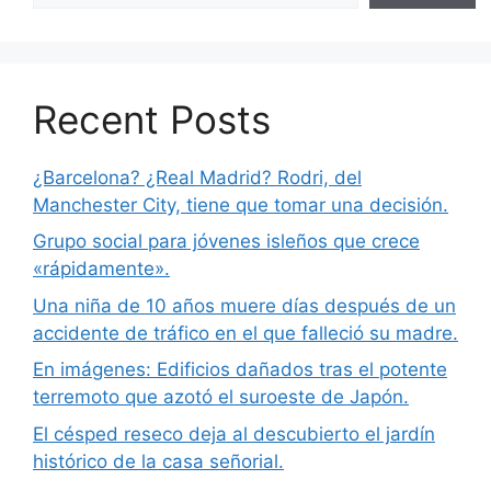
Recent Posts
¿Barcelona? ¿Real Madrid? Rodri, del
Manchester City, tiene que tomar una decisión.
Grupo social para jóvenes isleños que crece
«rápidamente».
Una niña de 10 años muere días después de un
accidente de tráfico en el que falleció su madre.
En imágenes: Edificios dañados tras el potente
terremoto que azotó el suroeste de Japón.
El césped reseco deja al descubierto el jardín
histórico de la casa señorial.