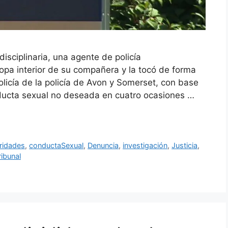
sciplinaria, una agente de policía
opa interior de su compañera y la tocó de forma
licía de la policía de Avon y Somerset, con base
ducta sexual no deseada en cuatro ocasiones …
ridades
,
conductaSexual
,
Denuncia
,
investigación
,
Justicia
,
ribunal