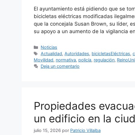
El ayuntamiento está pidiendo que se tom
bicicletas eléctricas modificadas ilegalm
que la concejala Susan Brown, su líder, es
su apoyo a un aumento de la vigilancia e
Categorías
Noticias
Etiquetas
Actualidad
,
Autoridades
,
bicicletasEléctricas
,
c
Movilidad
,
normativa
,
policía
,
regulación
,
ReinoUn
Deja un comentario
Propiedades evacua
un edificio en la ciu
julio 15, 2026
por
Patricio Villalba