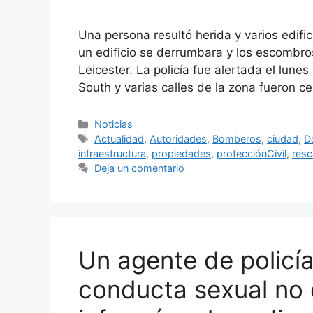
Una persona resultó herida y varios edif
un edificio se derrumbara y los escombro
Leicester. La policía fue alertada el lun
South y varias calles de la zona fueron 
Categorías
Noticias
Etiquetas
Actualidad
,
Autoridades
,
Bomberos
,
ciudad
,
D
infraestructura
,
propiedades
,
protecciónCivil
,
resc
Deja un comentario
Un agente de policí
conducta sexual no