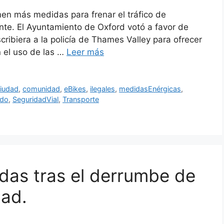
en más medidas para frenar el tráfico de
ente. El Ayuntamiento de Oxford votó a favor de
cribiera a la policía de Thames Valley para ofrecer
n el uso de las …
Leer más
iudad
,
comunidad
,
eBikes
,
ilegales
,
medidasEnérgicas
,
ido
,
SeguridadVial
,
Transporte
das tras el derrumbe de
dad.