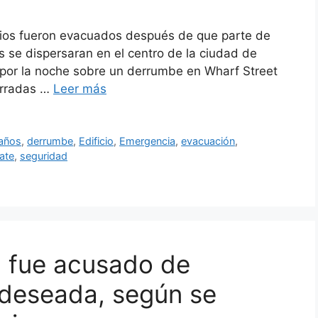
icios fueron evacuados después de que parte de
s se dispersaran en el centro de la ciudad de
es por la noche sobre un derrumbe en Wharf Street
cerradas …
Leer más
años
,
derrumbe
,
Edificio
,
Emergencia
,
evacuación
,
ate
,
seguridad
a fue acusado de
 deseada, según se