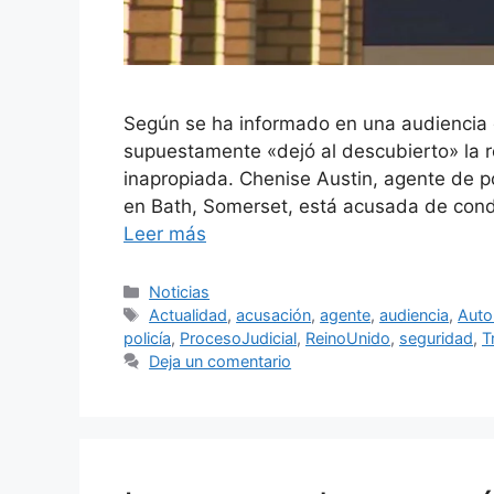
Según se ha informado en una audiencia di
supuestamente «dejó al descubierto» la r
inapropiada. Chenise Austin, agente de po
en Bath, Somerset, está acusada de con
Leer más
Categorías
Noticias
Etiquetas
Actualidad
,
acusación
,
agente
,
audiencia
,
Auto
policía
,
ProcesoJudicial
,
ReinoUnido
,
seguridad
,
T
Deja un comentario