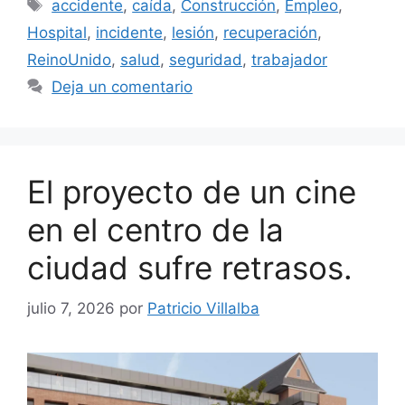
Etiquetas
accidente
,
caída
,
Construcción
,
Empleo
,
Hospital
,
incidente
,
lesión
,
recuperación
,
ReinoUnido
,
salud
,
seguridad
,
trabajador
Deja un comentario
El proyecto de un cine
en el centro de la
ciudad sufre retrasos.
julio 7, 2026
por
Patricio Villalba