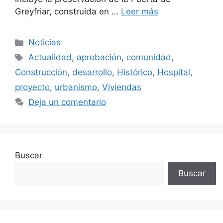
Greyfriar, construida en …
Leer más
Categorías
Noticias
Etiquetas
Actualidad
,
aprobación
,
comunidad
,
Construcción
,
desarrollo
,
Histórico
,
Hospital
,
proyecto
,
urbanismo
,
Viviendas
Deja un comentario
Buscar
Buscar