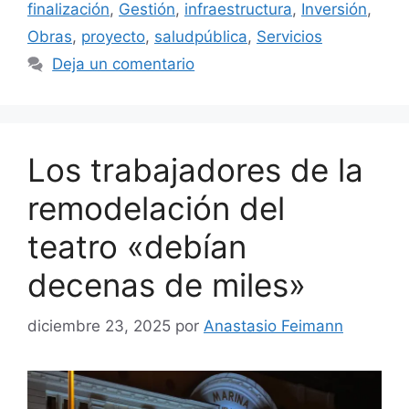
finalización
,
Gestión
,
infraestructura
,
Inversión
,
Obras
,
proyecto
,
saludpública
,
Servicios
Deja un comentario
Los trabajadores de la
remodelación del
teatro «debían
decenas de miles»
diciembre 23, 2025
por
Anastasio Feimann