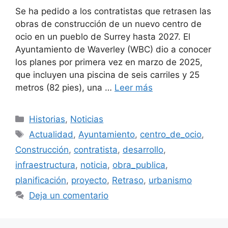
Se ha pedido a los contratistas que retrasen las
obras de construcción de un nuevo centro de
ocio en un pueblo de Surrey hasta 2027. El
Ayuntamiento de Waverley (WBC) dio a conocer
los planes por primera vez en marzo de 2025,
que incluyen una piscina de seis carriles y 25
metros (82 pies), una …
Leer más
Categorías
Historias
,
Noticias
Etiquetas
Actualidad
,
Ayuntamiento
,
centro_de_ocio
,
Construcción
,
contratista
,
desarrollo
,
infraestructura
,
noticia
,
obra_publica
,
planificación
,
proyecto
,
Retraso
,
urbanismo
Deja un comentario