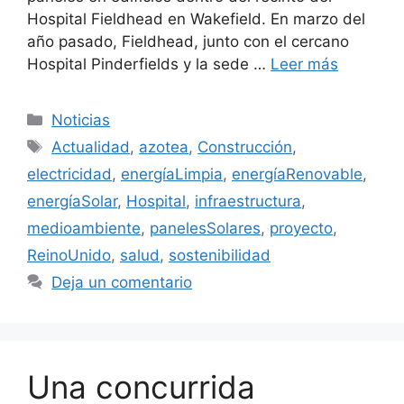
Hospital Fieldhead en Wakefield. En marzo del
año pasado, Fieldhead, junto con el cercano
Hospital Pinderfields y la sede …
Leer más
Categorías
Noticias
Etiquetas
Actualidad
,
azotea
,
Construcción
,
electricidad
,
energíaLimpia
,
energíaRenovable
,
energíaSolar
,
Hospital
,
infraestructura
,
medioambiente
,
panelesSolares
,
proyecto
,
ReinoUnido
,
salud
,
sostenibilidad
Deja un comentario
Una concurrida