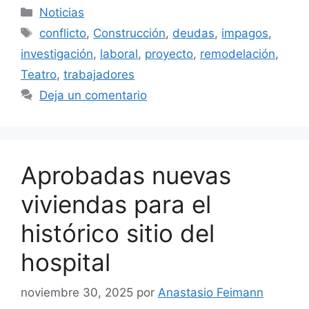
Categorías
Noticias
Etiquetas
conflicto
,
Construcción
,
deudas
,
impagos
,
investigación
,
laboral
,
proyecto
,
remodelación
,
Teatro
,
trabajadores
Deja un comentario
Aprobadas nuevas
viviendas para el
histórico sitio del
hospital
noviembre 30, 2025
por
Anastasio Feimann