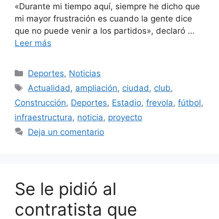
«Durante mi tiempo aquí, siempre he dicho que
mi mayor frustración es cuando la gente dice
que no puede venir a los partidos», declaró …
Leer más
Categorías
Deportes
,
Noticias
Etiquetas
Actualidad
,
ampliación
,
ciudad
,
club
,
Construcción
,
Deportes
,
Estadio
,
frevola
,
fútbol
,
infraestructura
,
noticia
,
proyecto
Deja un comentario
Se le pidió al
contratista que