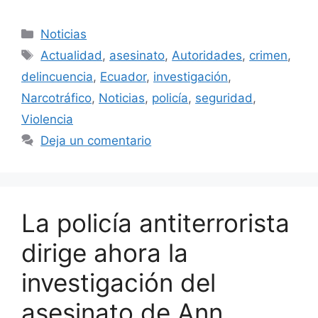
Categorías
Noticias
Etiquetas
Actualidad
,
asesinato
,
Autoridades
,
crimen
,
delincuencia
,
Ecuador
,
investigación
,
Narcotráfico
,
Noticias
,
policía
,
seguridad
,
Violencia
Deja un comentario
La policía antiterrorista
dirige ahora la
investigación del
asesinato de Ann