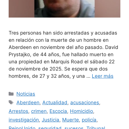
Tres personas han sido arrestadas y acusadas
en relación con la muerte de un hombre en
Aberdeen en noviembre del año pasado. David
Prystajko, de 44 años, fue hallado muerto en
una propiedad en Marquis Road el sábado 22
de noviembre de 2025. Se espera que dos
hombres, de 27 y 32 años, y una …
Leer más
Categorías
Noticias
Etiquetas
Aberdeen
,
Actualidad
,
acusaciones
,
Arrestos
,
crimen
,
Escocia
,
Homicidio
,
investigación
,
Justicia
,
Muerte
,
policía
,
ReinoUnido
,
seguridad
,
sucesos
,
Tribunal