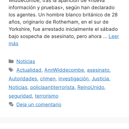
Widdecombe, tras la aparición de «nueva
información y pruebas», según han declarado
los agentes. Un hombre blanco británico de 28
años, originario de Rotherham, en el sur de
Yorkshire, fue arrestado inicialmente el sábado
bajo sospecha de asesinato, pero ahora …
Leer
más
Categorías
Noticias
Etiquetas
Actualidad
,
AnnWiddecombe
,
asesinato
,
Autoridades
,
crimen
,
investigación
,
Justicia
,
Noticias
,
policíaantiterrorista
,
ReinoUnido
,
seguridad
,
terrorismo
Deja un comentario