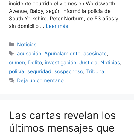
incidente ocurrido el viernes en Wordsworth
Avenue, Balby, según informó la policía de
South Yorkshire. Peter Norburn, de 53 años y
sin domicilio …
Leer más
Categorías
Noticias
Etiquetas
acusación
,
Apuñalamiento
,
asesinato
,
crimen
,
Delito
,
investigación
,
Justicia
,
Noticias
,
policía
,
seguridad
,
sospechoso
,
Tribunal
Deja un comentario
Las cartas revelan los
últimos mensajes que