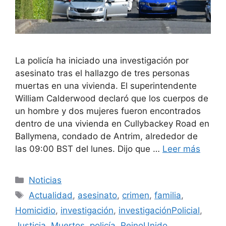
La policía ha iniciado una investigación por
asesinato tras el hallazgo de tres personas
muertas en una vivienda. El superintendente
William Calderwood declaró que los cuerpos de
un hombre y dos mujeres fueron encontrados
dentro de una vivienda en Cullybackey Road en
Ballymena, condado de Antrim, alrededor de
las 09:00 BST del lunes. Dijo que …
Leer más
Categorías
Noticias
Etiquetas
Actualidad
,
asesinato
,
crimen
,
familia
,
Homicidio
,
investigación
,
investigaciónPolicial
,
Justicia
,
Muertos
,
policía
,
ReinoUnido
,