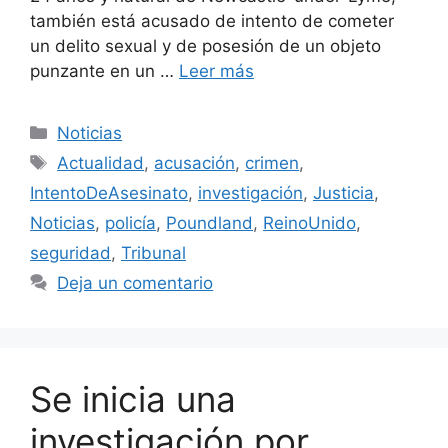
también está acusado de intento de cometer
un delito sexual y de posesión de un objeto
punzante en un …
Leer más
Categorías
Noticias
Etiquetas
Actualidad
,
acusación
,
crimen
,
IntentoDeAsesinato
,
investigación
,
Justicia
,
Noticias
,
policía
,
Poundland
,
ReinoUnido
,
seguridad
,
Tribunal
Deja un comentario
Se inicia una
investigación por