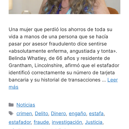
Una mujer que perdió los ahorros de toda su
vida a manos de una persona que se hacía
pasar por asesor fraudulento dice sentirse
«absolutamente enferma, angustiada y tonta».
Belinda Whatley, de 66 años y residente de
Grantham, Lincolnshire, afirmó que el estafador
identificó correctamente su número de tarjeta
bancaria y su historial de transacciones …
Leer
más
Categorías
Noticias
Etiquetas
crimen
,
Delito
,
Dinero
,
engaño
,
estafa
,
estafador
,
fraude
,
investigación
,
Justicia
,