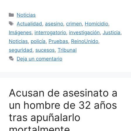
Categorías
Noticias
Etiquetas
Actualidad
,
asesino
,
crimen
,
Homicidio
,
Imágenes
,
interrogatorio
,
investigación
,
Justicia
,
Noticias
,
policía
,
Pruebas
,
ReinoUnido
,
seguridad
,
sucesos
,
Tribunal
Deja un comentario
Acusan de asesinato a
un hombre de 32 años
tras apuñalarlo
mortalmente.