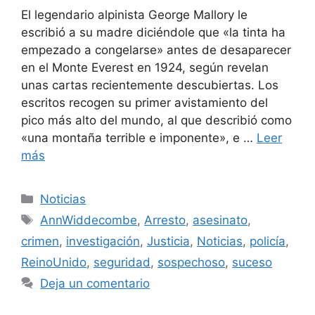
El legendario alpinista George Mallory le
escribió a su madre diciéndole que «la tinta ha
empezado a congelarse» antes de desaparecer
en el Monte Everest en 1924, según revelan
unas cartas recientemente descubiertas. Los
escritos recogen su primer avistamiento del
pico más alto del mundo, al que describió como
«una montaña terrible e imponente», e …
Leer
más
Categorías
Noticias
Etiquetas
AnnWiddecombe
,
Arresto
,
asesinato
,
crimen
,
investigación
,
Justicia
,
Noticias
,
policía
,
ReinoUnido
,
seguridad
,
sospechoso
,
suceso
Deja un comentario