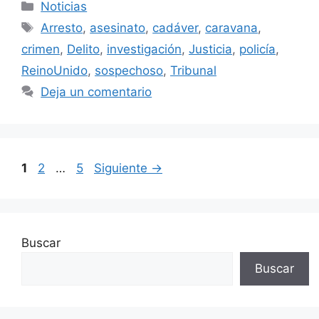
Categorías
Noticias
Etiquetas
Arresto
,
asesinato
,
cadáver
,
caravana
,
crimen
,
Delito
,
investigación
,
Justicia
,
policía
,
ReinoUnido
,
sospechoso
,
Tribunal
Deja un comentario
Página
Página
Página
1
2
…
5
Siguiente
→
Buscar
Buscar