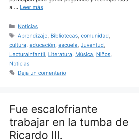
a …
Leer más
Categorías
Noticias
Etiquetas
Aprendizaje
,
Bibliotecas
,
comunidad
,
cultura
,
educación
,
escuela
,
Juventud
,
LecturaInfantil
,
Literatura
,
Música
,
Niños
,
Noticias
Deja un comentario
Fue escalofriante
trabajar en la tumba de
Ricardo III.