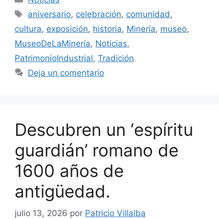
Etiquetas
aniversario
,
celebración
,
comunidad
,
cultura
,
exposición
,
historia
,
Minería
,
museo
,
MuseoDeLaMinería
,
Noticias
,
PatrimonioIndustrial
,
Tradición
Deja un comentario
Descubren un ‘espíritu
guardián’ romano de
1600 años de
antigüedad.
julio 13, 2026
por
Patricio Villalba