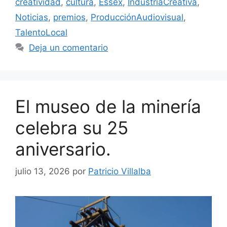
creatividad
,
cultura
,
Essex
,
IndustriaCreativa
,
Noticias
,
premios
,
ProducciónAudiovisual
,
TalentoLocal
Deja un comentario
El museo de la minería
celebra su 25
aniversario.
julio 13, 2026
por
Patricio Villalba