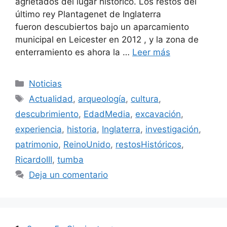
agrietados del lugar histórico. Los restos del
último rey Plantagenet de Inglaterra
fueron descubiertos bajo un aparcamiento
municipal en Leicester en 2012 , y la zona de
enterramiento es ahora la …
Leer más
Categorías
Noticias
Etiquetas
Actualidad
,
arqueología
,
cultura
,
descubrimiento
,
EdadMedia
,
excavación
,
experiencia
,
historia
,
Inglaterra
,
investigación
,
patrimonio
,
ReinoUnido
,
restosHistóricos
,
RicardoIII
,
tumba
Deja un comentario