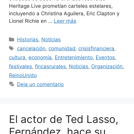
Heritage Live prometían carteles estelares,
incluyendo a Christina Aguilera, Eric Clapton y
Lionel Richie en …
Leer más
Categorías
Historias
,
Noticias
Etiquetas
cancelación
,
comunidad
,
crisisfinanciera
,
cultura
,
economía
,
Entretenimiento
,
Eventos
,
festivales
,
fincasrurales
,
Noticias
,
Organización
,
ReinoUnido
Deja un comentario
El actor de Ted Lasso,
Fernández, hace su