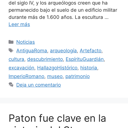
del siglo IV, y los arqueólogos creen que ha
permanecido bajo el suelo de un edificio militar
durante más de 1.600 años. La escultura …
Leer más
Categorías
Noticias
Etiquetas
AntiguaRoma
,
arqueología
,
Artefacto
,
cultura
,
descubrimiento
,
EspírituGuardián
,
excavación
,
HallazgoHistórico
,
historia
,
ImperioRomano
,
museo
,
patrimonio
Deja un comentario
Paton fue clave en la