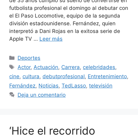
de 35 años cumplió su sueño de convertirse en
futbolista profesional el domingo al debutar con
el El Paso Locomotive, equipo de la segunda
división estadounidense. Fernández, quien
interpretó a Dani Rojas en la exitosa serie de
Apple TV …
Leer más
Categorías
Deportes
Etiquetas
Actor
,
Actuación
,
Carrera
,
celebridades
,
cine
,
cultura
,
debutprofesional
,
Entretenimiento
,
Fernández
,
Noticias
,
TedLasso
,
televisión
Deja un comentario
‘Hice el recorrido