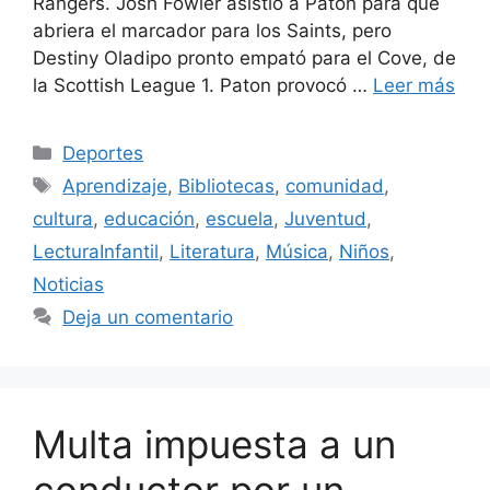
Rangers. Josh Fowler asistió a Paton para que
abriera el marcador para los Saints, pero
Destiny Oladipo pronto empató para el Cove, de
la Scottish League 1. Paton provocó …
Leer más
Categorías
Deportes
Etiquetas
Aprendizaje
,
Bibliotecas
,
comunidad
,
cultura
,
educación
,
escuela
,
Juventud
,
LecturaInfantil
,
Literatura
,
Música
,
Niños
,
Noticias
Deja un comentario
Multa impuesta a un
conductor por un