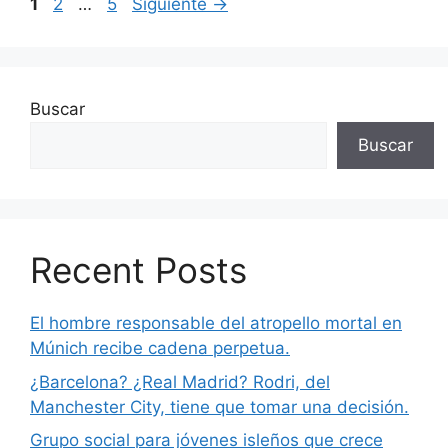
Página
Página
Página
1
2
…
5
Siguiente
→
Buscar
Buscar
Recent Posts
El hombre responsable del atropello mortal en
Múnich recibe cadena perpetua.
¿Barcelona? ¿Real Madrid? Rodri, del
Manchester City, tiene que tomar una decisión.
Grupo social para jóvenes isleños que crece