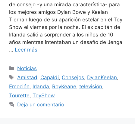
de consejo -y una mirada característica- para
los mejores amigos Dylan Bowe y Keelan
Tiernan luego de su aparición estelar en el Toy
Show el viernes por la noche. El ex capitán de
Irlanda salió a sorprender a los niños de 10
años mientras intentaban un desafío de Jenga
…
Leer más
Categorías
Noticias
Etiquetas
Amistad
,
Capaldi
,
Consejos
,
DylanKeelan
,
Emoción
,
Irlanda
,
RoyKeane
,
televisión
,
Tourette
,
ToyShow
Deja un comentario