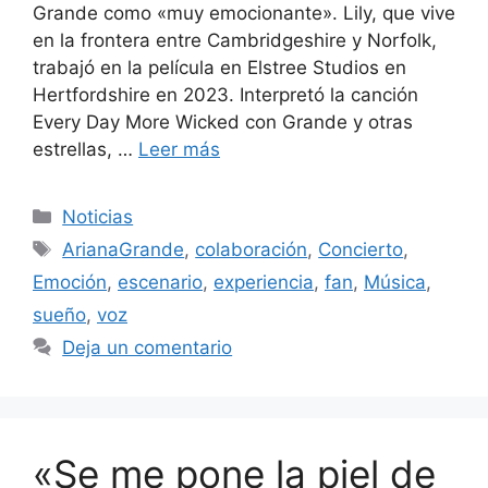
Grande como «muy emocionante». Lily, que vive
en la frontera entre Cambridgeshire y Norfolk,
trabajó en la película en Elstree Studios en
Hertfordshire en 2023. Interpretó la canción
Every Day More Wicked con Grande y otras
estrellas, …
Leer más
Categorías
Noticias
Etiquetas
ArianaGrande
,
colaboración
,
Concierto
,
Emoción
,
escenario
,
experiencia
,
fan
,
Música
,
sueño
,
voz
Deja un comentario
«Se me pone la piel de