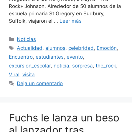
Rock» Johnson. Alrededor de 50 alumnos de la
escuela primaria St Gregory en Sudbury,
Suffolk, viajaron el …
Leer más
Categorías
Noticias
Etiquetas
Actualidad
,
alumnos
,
celebridad
,
Emoción
,
Encuentro
,
estudiantes
,
evento
,
excursion_escolar
,
noticia
,
sorpresa
,
the_rock
,
Viral
,
visita
Deja un comentario
Fuchs le lanza un beso
al lanzador tras