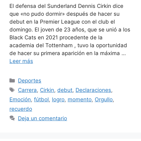
El defensa del Sunderland Dennis Cirkin dice
que «no pudo dormir» después de hacer su
debut en la Premier League con el club el
domingo. El joven de 23 años, que se unió a los
Black Cats en 2021 procedente de la
academia del Tottenham , tuvo la oportunidad
de hacer su primera aparición en la máxima …
Leer más
Categorías
Deportes
Etiquetas
Carrera
,
Cirkin
,
debut
,
Declaraciones
,
Emoción
,
fútbol
,
logro
,
momento
,
Orgullo
,
recuerdo
Deja un comentario