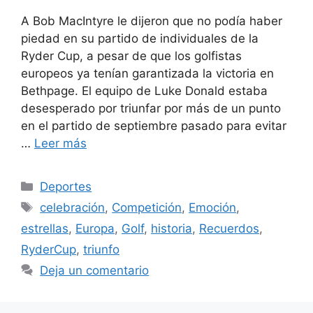
A Bob MacIntyre le dijeron que no podía haber
piedad en su partido de individuales de la
Ryder Cup, a pesar de que los golfistas
europeos ya tenían garantizada la victoria en
Bethpage. El equipo de Luke Donald estaba
desesperado por triunfar por más de un punto
en el partido de septiembre pasado para evitar
…
Leer más
Categorías
Deportes
Etiquetas
celebración
,
Competición
,
Emoción
,
estrellas
,
Europa
,
Golf
,
historia
,
Recuerdos
,
RyderCup
,
triunfo
Deja un comentario