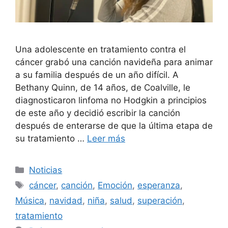
Una adolescente en tratamiento contra el
cáncer grabó una canción navideña para animar
a su familia después de un año difícil. A
Bethany Quinn, de 14 años, de Coalville, le
diagnosticaron linfoma no Hodgkin a principios
de este año y decidió escribir la canción
después de enterarse de que la última etapa de
su tratamiento …
Leer más
Categorías
Noticias
Etiquetas
cáncer
,
canción
,
Emoción
,
esperanza
,
Música
,
navidad
,
niña
,
salud
,
superación
,
tratamiento