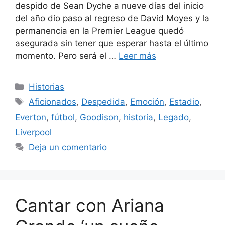
despido de Sean Dyche a nueve días del inicio
del año dio paso al regreso de David Moyes y la
permanencia en la Premier League quedó
asegurada sin tener que esperar hasta el último
momento. Pero será el …
Leer más
Categorías
Historias
Etiquetas
Aficionados
,
Despedida
,
Emoción
,
Estadio
,
Everton
,
fútbol
,
Goodison
,
historia
,
Legado
,
Liverpool
Deja un comentario
Cantar con Ariana