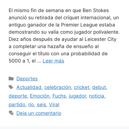
El mismo fin de semana en que Ben Stokes
anunció su retirada del críquet internacional, un
antiguo ganador de la Premier League estaba
demostrando su valía como jugador polivalente.
Diez años después de ayudar al Leicester City
a completar una hazaña de ensueño al
conseguir el título con una probabilidad de
5000 a 1, el …
Leer más
Categorías
Deportes
Etiquetas
Actualidad
,
celebración
,
cricket
,
debut
,
deporte
,
Emoción
,
Fuchs
,
jugador
,
noticia
,
partido
,
río
,
seis
,
Viral
Deja un comentario