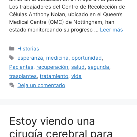
Los trabajadores del Centro de Recolección de
Células Anthony Nolan, ubicado en el Queen’s
Medical Centre (QMC) de Nottingham, han
estado monitoreando su progreso …
Leer más
Categorías
Historias
Etiquetas
esperanza
,
medicina
,
oportunidad
,
Pacientes
,
recuperación
,
salud
,
segunda
,
trasplantes
,
tratamiento
,
vida
Deja un comentario
Estoy viendo una
cirugía cerebral para