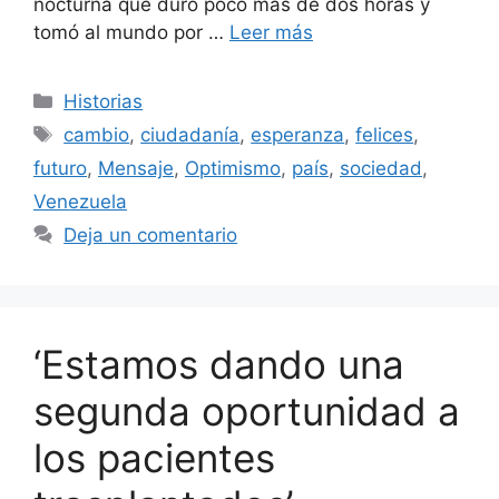
nocturna que duró poco más de dos horas y
tomó al mundo por …
Leer más
Categorías
Historias
Etiquetas
cambio
,
ciudadanía
,
esperanza
,
felices
,
futuro
,
Mensaje
,
Optimismo
,
país
,
sociedad
,
Venezuela
Deja un comentario
‘Estamos dando una
segunda oportunidad a
los pacientes