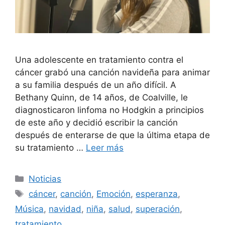
Una adolescente en tratamiento contra el
cáncer grabó una canción navideña para animar
a su familia después de un año difícil. A
Bethany Quinn, de 14 años, de Coalville, le
diagnosticaron linfoma no Hodgkin a principios
de este año y decidió escribir la canción
después de enterarse de que la última etapa de
su tratamiento …
Leer más
Categorías
Noticias
Etiquetas
cáncer
,
canción
,
Emoción
,
esperanza
,
Música
,
navidad
,
niña
,
salud
,
superación
,
tratamiento