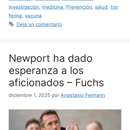
investigación
,
medicina
,
Prevención
,
salud
,
tos
ferina
,
vacuna
Deja un comentario
Newport ha dado
esperanza a los
aficionados – Fuchs
diciembre 1, 2025
por
Anastasio Feimann