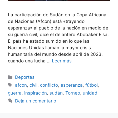
La participación de Sudán en la Copa Africana
de Naciones (Afcon) está «trayendo
esperanza» al pueblo de la nación en medio de
su guerra civil, dice el delantero Abobaker Eisa.
El país ha estado sumido en lo que las
Naciones Unidas llaman la mayor crisis
humanitaria del mundo desde abril de 2023,
cuando una lucha …
Leer más
Categorías
Deportes
Etiquetas
afcon
,
civil
,
conflicto
,
esperanza
,
fútbol
,
guerra
,
inspiración
,
sudán
,
Torneo
,
unidad
Deja un comentario