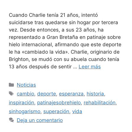
Cuando Charlie tenía 21 años, intentó
suicidarse tras quedarse sin hogar por tercera
vez. Desde entonces, a sus 23 años, ha
representado a Gran Bretaña en patinaje sobre
hielo internacional, afirmando que este deporte
le ha «cambiado la vida». Charlie, originario de
Brighton, se mudó con su abuela cuando tenía
13 años después de sentir …
Leer más
Categorías
Noticias
Etiquetas
cambio
,
deporte
,
esperanza
,
historia
,
inspiración
,
patinajesobrehielo
,
rehabilitación
,
sinhogarismo
,
superación
,
vida
Deja un comentario