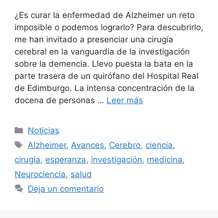
¿Es curar la enfermedad de Alzheimer un reto
imposible o podemos lograrlo? Para descubrirlo,
me han invitado a presenciar una cirugía
cerebral en la vanguardia de la investigación
sobre la demencia. Llevo puesta la bata en la
parte trasera de un quirófano del Hospital Real
de Edimburgo. La intensa concentración de la
docena de personas …
Leer más
Categorías
Noticias
Etiquetas
Alzheimer
,
Avances
,
Cerebro
,
ciencia
,
cirugía
,
esperanza
,
investigación
,
medicina
,
Neurociencia
,
salud
Deja un comentario