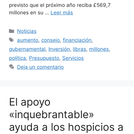
previsto que el próximo año reciba £569,7
millones en su …
Leer más
Categorías
Noticias
Etiquetas
aumento
,
consejo
,
financiación
,
gubernamental
,
Inversión
,
libras
,
millones
,
política
,
Presupuesto
,
Servicios
Deja un comentario
El apoyo
«inquebrantable»
ayuda a los hospicios a