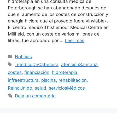
hidroterapia en una consulta médica de
Peterborough se han abandonado después de
que el aumento de los costes de construcción y
energía hiciera que el proyecto fuera «inviable».
El centro médico Thistlemoor Medical Centre en
Millfield, con un coste de varios millones de
libras, fue aprobado por …
Leer más
Categorías
Noticias
Etiquetas
`médicoDeCabecera
,
atenciónSanitaria
,
costes
,
financiación
,
hidroterapia
,
infraestructura
,
piscina
,
rehabilitación
,
ReinoUnido
,
salud
,
serviciosMédicos
Deja un comentario