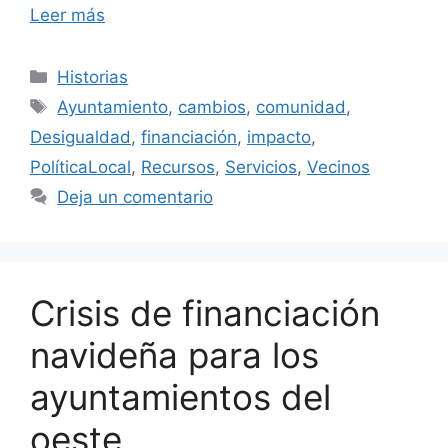
Leer más
Categorías
Historias
Etiquetas
Ayuntamiento
,
cambios
,
comunidad
,
Desigualdad
,
financiación
,
impacto
,
PolíticaLocal
,
Recursos
,
Servicios
,
Vecinos
Deja un comentario
Crisis de financiación
navideña para los
ayuntamientos del
oeste