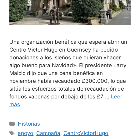
Una organización benéfica que espera abrir un
Centro Victor Hugo en Guernsey ha pedido
donaciones a los isleños que quieran «hacer
algo bueno para Navidad». El presidente Larry
Malcic dijo que una cena benéfica en
noviembre había recaudado £300.000, lo que
sitúa los esfuerzos totales de recaudación de
fondos «apenas por debajo de los £7 …
Leer
más
Categorías
Historias
Etiquetas
apoyo
,
Campaña
,
CentroVictorHugo
,