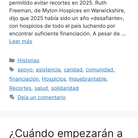
permitido evitar recortes en 2025. Ruth
Freeman, de Myton Hospices en Warwickshire,
dijo que 2025 había sido un año «desafiante»,
con hospicios de todo el país luchando por
encontrar suficiente financiación. A pesar de …
Leer más
Categorías
Historias
Etiquetas
apoyo
,
asistencia
,
caridad
,
comunidad
,
financiación
,
Hospicios
,
Inquebrantable
,
Recortes
,
salud
,
solidaridad
Deja un comentario
¿Cuándo empezarán a