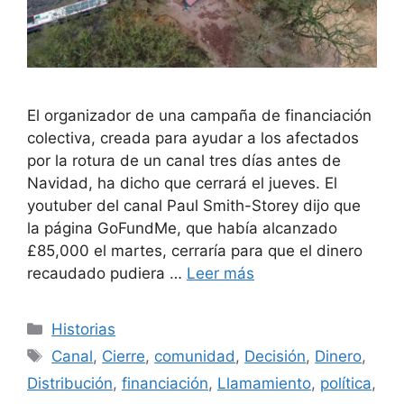
El organizador de una campaña de financiación
colectiva, creada para ayudar a los afectados
por la rotura de un canal tres días antes de
Navidad, ha dicho que cerrará el jueves. El
youtuber del canal Paul Smith-Storey dijo que
la página GoFundMe, que había alcanzado
£85,000 el martes, cerraría para que el dinero
recaudado pudiera …
Leer más
Categorías
Historias
Etiquetas
Canal
,
Cierre
,
comunidad
,
Decisión
,
Dinero
,
Distribución
,
financiación
,
Llamamiento
,
política
,