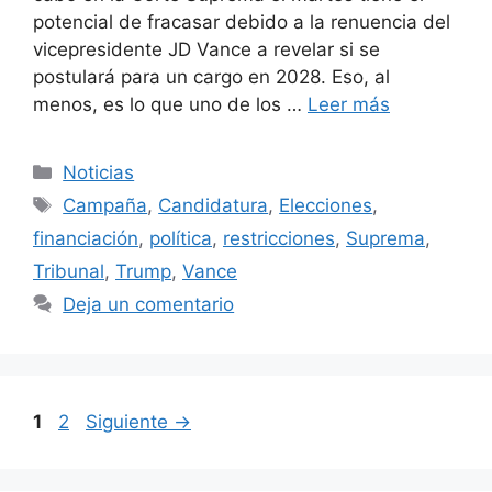
potencial de fracasar debido a la renuencia del
vicepresidente JD Vance a revelar si se
postulará para un cargo en 2028. Eso, al
menos, es lo que uno de los …
Leer más
Categorías
Noticias
Etiquetas
Campaña
,
Candidatura
,
Elecciones
,
financiación
,
política
,
restricciones
,
Suprema
,
Tribunal
,
Trump
,
Vance
Deja un comentario
Página
Página
1
2
Siguiente
→