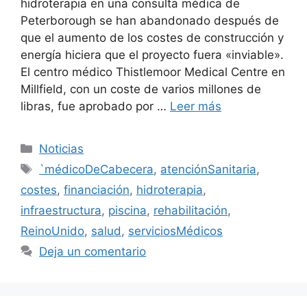
hidroterapia en una consulta médica de
Peterborough se han abandonado después de
que el aumento de los costes de construcción y
energía hiciera que el proyecto fuera «inviable».
El centro médico Thistlemoor Medical Centre en
Millfield, con un coste de varios millones de
libras, fue aprobado por …
Leer más
Categorías
Noticias
Etiquetas
`médicoDeCabecera
,
atenciónSanitaria
,
costes
,
financiación
,
hidroterapia
,
infraestructura
,
piscina
,
rehabilitación
,
ReinoUnido
,
salud
,
serviciosMédicos
Deja un comentario