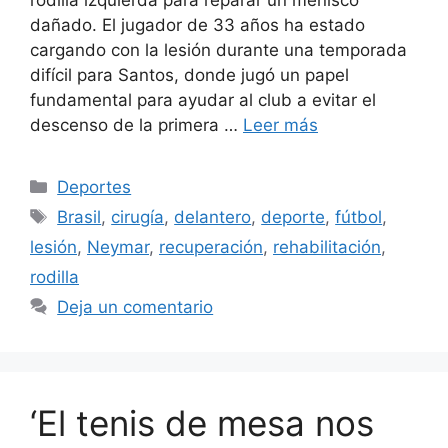
rodilla izquierda para reparar un menisco
dañado. El jugador de 33 años ha estado
cargando con la lesión durante una temporada
difícil para Santos, donde jugó un papel
fundamental para ayudar al club a evitar el
descenso de la primera …
Leer más
Categorías
Deportes
Etiquetas
Brasil
,
cirugía
,
delantero
,
deporte
,
fútbol
,
lesión
,
Neymar
,
recuperación
,
rehabilitación
,
rodilla
Deja un comentario
‘El tenis de mesa nos