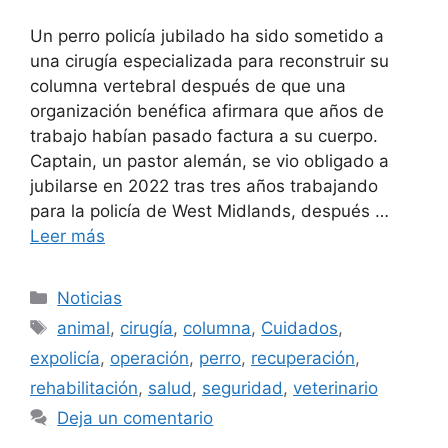
Un perro policía jubilado ha sido sometido a
una cirugía especializada para reconstruir su
columna vertebral después de que una
organización benéfica afirmara que años de
trabajo habían pasado factura a su cuerpo.
Captain, un pastor alemán, se vio obligado a
jubilarse en 2022 tras tres años trabajando
para la policía de West Midlands, después …
Leer más
Categorías
Noticias
Etiquetas
animal
,
cirugía
,
columna
,
Cuidados
,
expolicía
,
operación
,
perro
,
recuperación
,
rehabilitación
,
salud
,
seguridad
,
veterinario
Deja un comentario