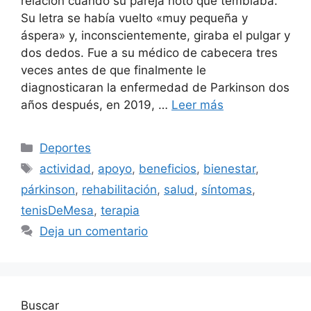
relación cuando su pareja notó que temblaba.
Su letra se había vuelto «muy pequeña y
áspera» y, inconscientemente, giraba el pulgar y
dos dedos. Fue a su médico de cabecera tres
veces antes de que finalmente le
diagnosticaran la enfermedad de Parkinson dos
años después, en 2019, …
Leer más
Categorías
Deportes
Etiquetas
actividad
,
apoyo
,
beneficios
,
bienestar
,
párkinson
,
rehabilitación
,
salud
,
síntomas
,
tenisDeMesa
,
terapia
Deja un comentario
Buscar