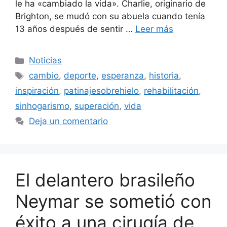
le ha «cambiado la vida». Charlie, originario de
Brighton, se mudó con su abuela cuando tenía
13 años después de sentir …
Leer más
Categorías
Noticias
Etiquetas
cambio
,
deporte
,
esperanza
,
historia
,
inspiración
,
patinajesobrehielo
,
rehabilitación
,
sinhogarismo
,
superación
,
vida
Deja un comentario
El delantero brasileño
Neymar se sometió con
éxito a una cirugía de