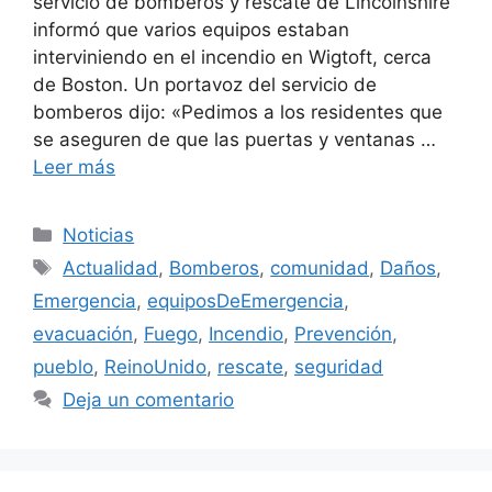
servicio de bomberos y rescate de Lincolnshire
informó que varios equipos estaban
interviniendo en el incendio en Wigtoft, cerca
de Boston. Un portavoz del servicio de
bomberos dijo: «Pedimos a los residentes que
se aseguren de que las puertas y ventanas …
Leer más
Categorías
Noticias
Etiquetas
Actualidad
,
Bomberos
,
comunidad
,
Daños
,
Emergencia
,
equiposDeEmergencia
,
evacuación
,
Fuego
,
Incendio
,
Prevención
,
pueblo
,
ReinoUnido
,
rescate
,
seguridad
Deja un comentario