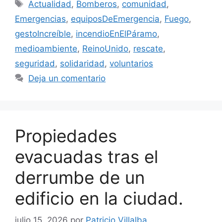
Etiquetas
Actualidad
,
Bomberos
,
comunidad
,
Emergencias
,
equiposDeEmergencia
,
Fuego
,
gestoIncreíble
,
incendioEnElPáramo
,
medioambiente
,
ReinoUnido
,
rescate
,
seguridad
,
solidaridad
,
voluntarios
Deja un comentario
Propiedades
evacuadas tras el
derrumbe de un
edificio en la ciudad.
julio 15, 2026
por
Patricio Villalba