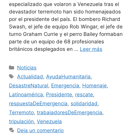
especializado que volaron a Venezuela tras el
devastador terremoto han sido homenajeados
por el presidente del país. El bombero Richard
Swash, el jefe de equipo Rob Wingar, el jefe de
turno Graham Currie y el perro Bailey formaban
parte de un equipo de 68 profesionales
británicos desplegados en …
Leer más
Categorías
Noticias
Etiquetas
Actualidad
,
AyudaHumanitaria
,
DesastreNatural
,
Emergencia
,
Homenaje
,
Latinoamérica
,
Presidente
,
rescate
,
respuestaDeEmergencia
,
solidaridad
,
Terremoto
,
trabajadoresDeEmergencia
,
tripulación
,
Venezuela
Deja un comentario