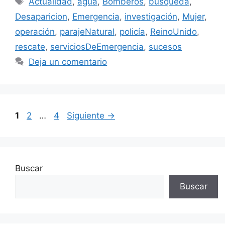
Actualidad
,
agua
,
Bomberos
,
búsqueda
,
Desaparicion
,
Emergencia
,
investigación
,
Mujer
,
operación
,
parajeNatural
,
policía
,
ReinoUnido
,
rescate
,
serviciosDeEmergencia
,
sucesos
Deja un comentario
Página
Página
Página
1
2
…
4
Siguiente
→
Buscar
Buscar