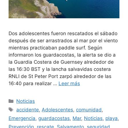
Dos adolescentes fueron rescatados el sábado
después de ser arrastrados al mar por el viento
mientras practicaban paddle surf. Según
informaron los guardacostas, la alerta se dio a
la Guardia Costera de Guernsey alrededor de
las 16:30 BST y la lancha salvavidas costera
RNLI de St Peter Port zarpó alrededor de las
16:40 para realizar …
Leer más
Categorías
Noticias
Etiquetas
accidente
,
Adolescentes
,
comunidad
,
Emergencia
,
guardacostas
,
Mar
,
Noticias
,
playa
,
Prevención
,
rescate
,
Salvamento
,
seguridad