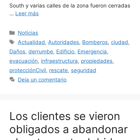
South y varias calles de la zona fueron cerradas
…
Leer más
Categorías
Noticias
Etiquetas
Actualidad
,
Autoridades
,
Bomberos
,
ciudad
,
Daños
,
derrumbe
,
Edificio
,
Emergencia
,
evacuación
,
infraestructura
,
propiedades
,
protecciónCivil
,
rescate
,
seguridad
Deja un comentario
Los clientes se vieron
obligados a abandonar