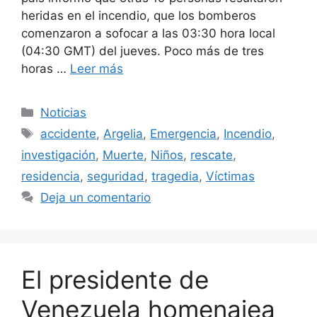
heridas en el incendio, que los bomberos
comenzaron a sofocar a las 03:30 hora local
(04:30 GMT) del jueves. Poco más de tres
horas …
Leer más
Categorías
Noticias
Etiquetas
accidente
,
Argelia
,
Emergencia
,
Incendio
,
investigación
,
Muerte
,
Niños
,
rescate
,
residencia
,
seguridad
,
tragedia
,
Víctimas
Deja un comentario
El presidente de
Venezuela homenajea