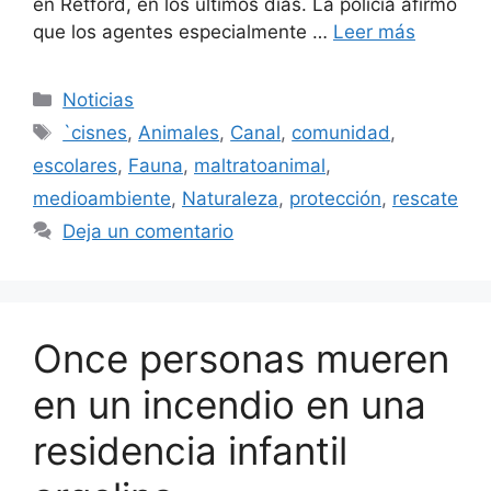
en Retford, en los últimos días. La policía afirmó
que los agentes especialmente …
Leer más
Categorías
Noticias
Etiquetas
`cisnes
,
Animales
,
Canal
,
comunidad
,
escolares
,
Fauna
,
maltratoanimal
,
medioambiente
,
Naturaleza
,
protección
,
rescate
Deja un comentario
Once personas mueren
en un incendio en una
residencia infantil