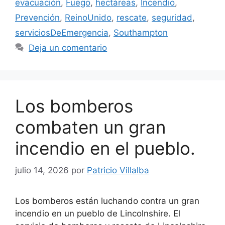
evacuación
,
Fuego
,
hectáreas
,
Incendio
,
Prevención
,
ReinoUnido
,
rescate
,
seguridad
,
serviciosDeEmergencia
,
Southampton
Deja un comentario
Los bomberos
combaten un gran
incendio en el pueblo.
julio 14, 2026
por
Patricio Villalba
Los bomberos están luchando contra un gran
incendio en un pueblo de Lincolnshire. El