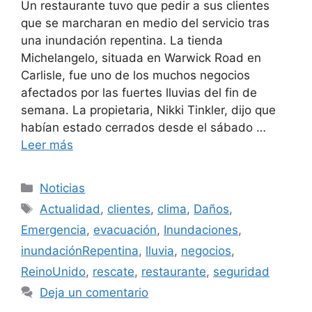
Un restaurante tuvo que pedir a sus clientes
que se marcharan en medio del servicio tras
una inundación repentina. La tienda
Michelangelo, situada en Warwick Road en
Carlisle, fue uno de los muchos negocios
afectados por las fuertes lluvias del fin de
semana. La propietaria, Nikki Tinkler, dijo que
habían estado cerrados desde el sábado …
Leer más
Categorías
Noticias
Etiquetas
Actualidad
,
clientes
,
clima
,
Daños
,
Emergencia
,
evacuación
,
Inundaciones
,
inundaciónRepentina
,
lluvia
,
negocios
,
ReinoUnido
,
rescate
,
restaurante
,
seguridad
Deja un comentario