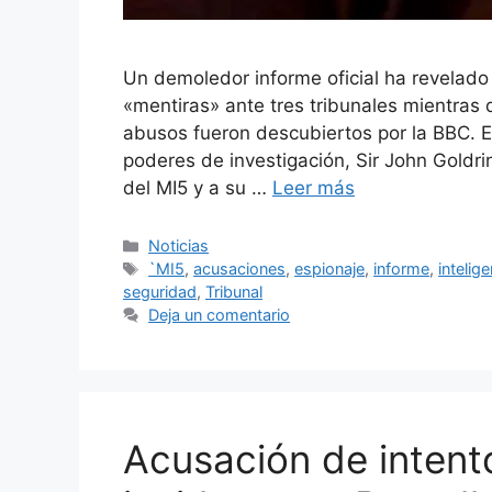
Un demoledor informe oficial ha revelad
«mentiras» ante tres tribunales mientras 
abusos fueron descubiertos por la BBC. E
poderes de investigación, Sir John Goldri
del MI5 y a su …
Leer más
Categorías
Noticias
Etiquetas
`MI5
,
acusaciones
,
espionaje
,
informe
,
intelig
seguridad
,
Tribunal
Deja un comentario
Acusación de intent