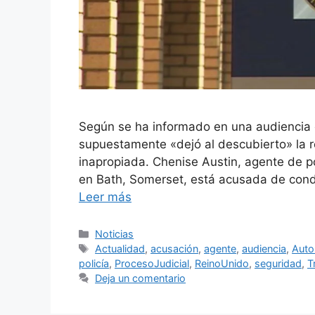
Según se ha informado en una audiencia di
supuestamente «dejó al descubierto» la r
inapropiada. Chenise Austin, agente de po
en Bath, Somerset, está acusada de con
Leer más
Categorías
Noticias
Etiquetas
Actualidad
,
acusación
,
agente
,
audiencia
,
Auto
policía
,
ProcesoJudicial
,
ReinoUnido
,
seguridad
,
T
Deja un comentario