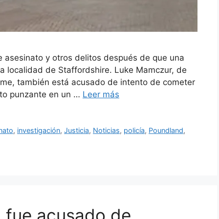
 asesinato y otros delitos después de que una
a localidad de Staffordshire. Luke Mamczur, de
yme, también está acusado de intento de cometer
jeto punzante en un …
Leer más
nato
,
investigación
,
Justicia
,
Noticias
,
policía
,
Poundland
,
a fue acusado de