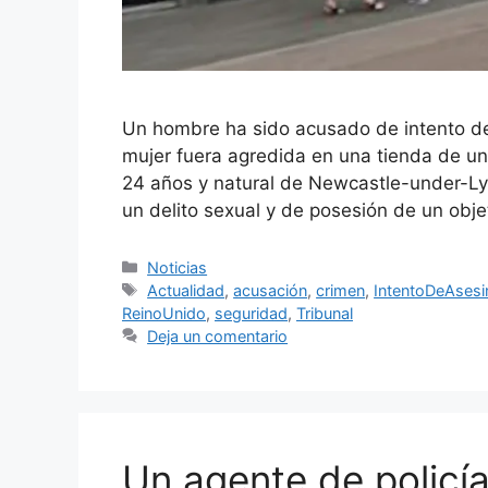
Un hombre ha sido acusado de intento de
mujer fuera agredida en una tienda de un
24 años y natural de Newcastle-under-L
un delito sexual y de posesión de un ob
Categorías
Noticias
Etiquetas
Actualidad
,
acusación
,
crimen
,
IntentoDeAsesi
ReinoUnido
,
seguridad
,
Tribunal
Deja un comentario
Un agente de policí