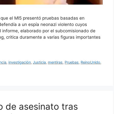
o que el MI5 presentó pruebas basadas en
defendía a un espía neonazi violento cuyos
l informe, elaborado por el subcomisionado de
ng, critica duramente a varias figuras importantes
encia
,
investigación
,
Justicia
,
mentiras
,
Pruebas
,
ReinoUnido
,
o de asesinato tras