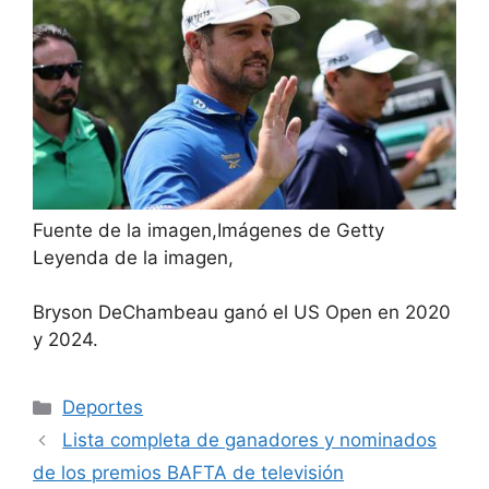
Fuente de la imagen,
Imágenes de Getty
Leyenda de la imagen,
Bryson DeChambeau ganó el US Open en 2020
y 2024.
Categorías
Deportes
Lista completa de ganadores y nominados
de los premios BAFTA de televisión