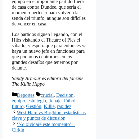
equipo en el importante partido fuera
de casa contra Dundee, que sería el
momento perfecto para volver a la
senda del triunfo, aunque son difíciles
de vencer en casa.
Los partidos siguen llegando, con el
Hibs visitando el Theatre of Pies el
sábado, y espero que para entonces ya
haya un nuevo jefe en funciones para
que podamos centrarnos en los
grandes desafíos que tenemos por
delante.
Sandy Armour es editora del fanzine
The Killie Hippo
Categorías
Etiquetas
Deportes
crucial
,
Decisión
,
equipo
,
estrategia
,
fichaje
,
fútbol
,
futuro
,
Gestión
,
Killie
,
rapidez
West Ham vs Brighton: estadísticas
clave y puntos de discusión
‘No olvidaré este momento’ –
Cirkin