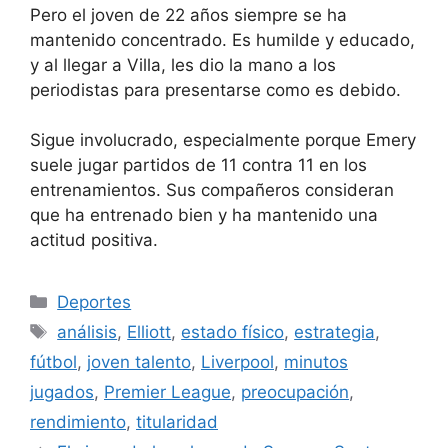
Pero el joven de 22 años siempre se ha
mantenido concentrado. Es humilde y educado,
y al llegar a Villa, les dio la mano a los
periodistas para presentarse como es debido.
Sigue involucrado, especialmente porque Emery
suele jugar partidos de 11 contra 11 en los
entrenamientos. Sus compañeros consideran
que ha entrenado bien y ha mantenido una
actitud positiva.
Categorías
Deportes
Etiquetas
análisis
,
Elliott
,
estado físico
,
estrategia
,
fútbol
,
joven talento
,
Liverpool
,
minutos
jugados
,
Premier League
,
preocupación
,
rendimiento
,
titularidad