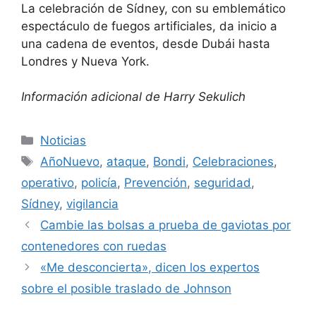
La celebración de Sídney, con su emblemático
espectáculo de fuegos artificiales, da inicio a
una cadena de eventos, desde Dubái hasta
Londres y Nueva York.
Información adicional de Harry Sekulich
Categorías
Noticias
Etiquetas
AñoNuevo
,
ataque
,
Bondi
,
Celebraciones
,
operativo
,
policía
,
Prevención
,
seguridad
,
Sídney
,
vigilancia
Cambie las bolsas a prueba de gaviotas por
contenedores con ruedas
«Me desconcierta», dicen los expertos
sobre el posible traslado de Johnson