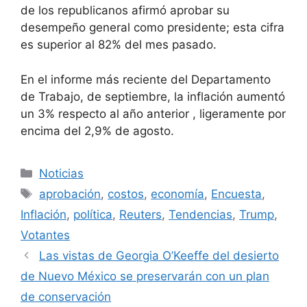
de los republicanos afirmó aprobar su
desempeño general como presidente; esta cifra
es superior al 82% del mes pasado.
En el informe más reciente del Departamento
de Trabajo, de septiembre, la inflación aumentó
un 3% respecto al año anterior , ligeramente por
encima del 2,9% de agosto.
Categorías
Noticias
Etiquetas
aprobación
,
costos
,
economía
,
Encuesta
,
Inflación
,
política
,
Reuters
,
Tendencias
,
Trump
,
Votantes
Las vistas de Georgia O’Keeffe del desierto
de Nuevo México se preservarán con un plan
de conservación