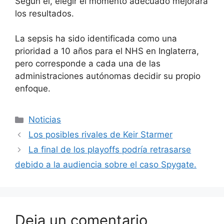
Según él, elegir el momento adecuado mejorará
los resultados.
La sepsis ha sido identificada como una
prioridad a 10 años para el NHS en Inglaterra,
pero corresponde a cada una de las
administraciones autónomas decidir su propio
enfoque.
Categorías
Noticias
Los posibles rivales de Keir Starmer
La final de los playoffs podría retrasarse
debido a la audiencia sobre el caso Spygate.
Deja un comentario