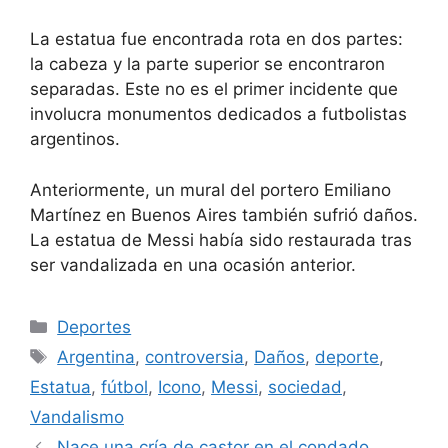
La estatua fue encontrada rota en dos partes:
la cabeza y la parte superior se encontraron
separadas. Este no es el primer incidente que
involucra monumentos dedicados a futbolistas
argentinos.
Anteriormente, un mural del portero Emiliano
Martínez en Buenos Aires también sufrió daños.
La estatua de Messi había sido restaurada tras
ser vandalizada en una ocasión anterior.
Categorías
Deportes
Etiquetas
Argentina
,
controversia
,
Daños
,
deporte
,
Estatua
,
fútbol
,
Icono
,
Messi
,
sociedad
,
Vandalismo
Nace una cría de castor en el condado