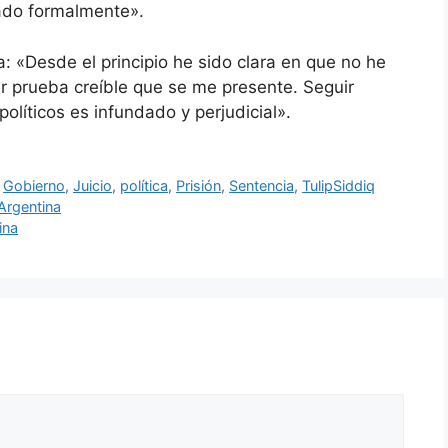
ado formalmente».
 «Desde el principio he sido clara en que no he
r prueba creíble que se me presente. Seguir
líticos es infundado y perjudicial».
,
Gobierno
,
Juicio
,
política
,
Prisión
,
Sentencia
,
TulipSiddiq
Argentina
ina