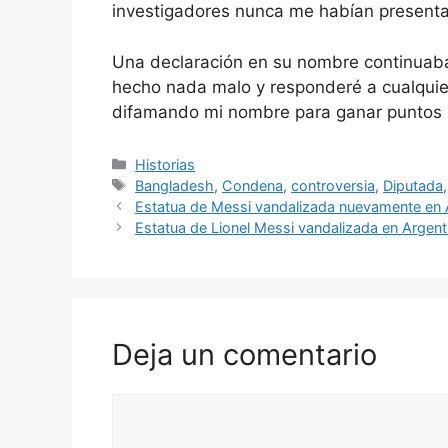
investigadores nunca me habían present
Una declaración en su nombre continuaba:
hecho nada malo y responderé a cualquie
difamando mi nombre para ganar puntos po
Categorías
Historias
Etiquetas
Bangladesh
,
Condena
,
controversia
,
Diputada
Estatua de Messi vandalizada nuevamente en 
Estatua de Lionel Messi vandalizada en Argent
Deja un comentario
Comentario