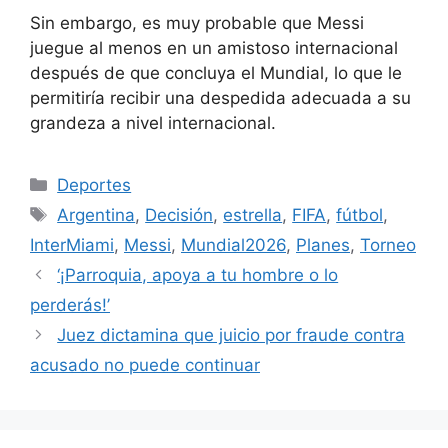
Sin embargo, es muy probable que Messi
juegue al menos en un amistoso internacional
después de que concluya el Mundial, lo que le
permitiría recibir una despedida adecuada a su
grandeza a nivel internacional.
Categorías
Deportes
Etiquetas
Argentina
,
Decisión
,
estrella
,
FIFA
,
fútbol
,
InterMiami
,
Messi
,
Mundial2026
,
Planes
,
Torneo
‘¡Parroquia, apoya a tu hombre o lo
perderás!’
Juez dictamina que juicio por fraude contra
acusado no puede continuar