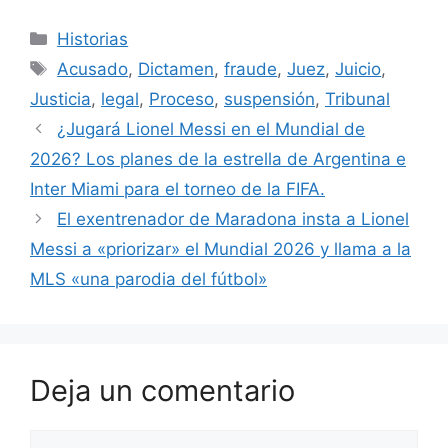
Categorías
Historias
Etiquetas
Acusado
,
Dictamen
,
fraude
,
Juez
,
Juicio
,
Justicia
,
legal
,
Proceso
,
suspensión
,
Tribunal
¿Jugará Lionel Messi en el Mundial de
2026? Los planes de la estrella de Argentina e
Inter Miami para el torneo de la FIFA.
El exentrenador de Maradona insta a Lionel
Messi a «priorizar» el Mundial 2026 y llama a la
MLS «una parodia del fútbol»
Deja un comentario
Comentario