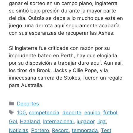
ganar el sorteo en un campo plano, Inglaterra
se sintió bajo presión durante la mayor parte
del día. Quizás se deba a lo mucho que está en
juego: una derrota aquí seguramente acabaría
con sus esperanzas de recuperar las Ashes.
Si Inglaterra fue criticada con razón por su
imprudente bateo en Perth, hay que elogiarla
por su disposición a trabajar duro aquí. Aun así,
los tiros de Brook, Jacks y Ollie Pope, y la
innecesaria carrera de Stokes, fueron un regalo
para Australia.
Categorías
Deportes
Etiquetas
100
,
competencia
,
deporte
,
equipo
,
fútbol
,
Gol
,
Haaland
,
Internacional
,
jugador
,
liga
,
Noticias
,
Portero
,
Récord
,
temporada
,
Test