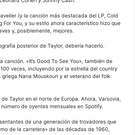
e Leonard Cohen y Johnny Cash.
raveller (y la canción más destacada del LP, Cold
or You, y su estilo ahora característico hizo que
aves y, posiblemente, mejores.
grafía posterior de Taylor, debería hacerlo.
ra canción. «It’s Good To See You», también de
100 veces, incluyendo por la estrella del country
 griega Nana Mouskouri y el veterano del folk
de Taylor en el norte de Europa. Ahora, Varsovia,
r número de oyentes mensuales en Spotify.
resentantes de una generación de trovadores que
ismo de la carretera» de las décadas de 1960,