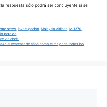
la respuesta sólo podrá ser concluyente si se
ente aéreo
,
investigación
,
Malaysia Airlines
,
MH370
,
lo perdido
te violencia
nza el centenar de años como el mejor de todos los