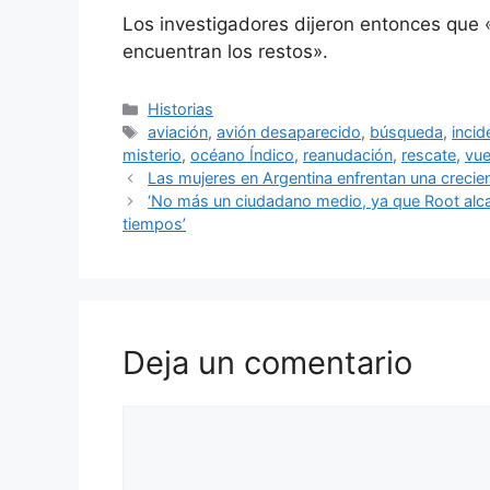
Los investigadores dijeron entonces que «
encuentran los restos».
Categorías
Historias
Etiquetas
aviación
,
avión desaparecido
,
búsqueda
,
incid
misterio
,
océano Índico
,
reanudación
,
rescate
,
vue
Las mujeres en Argentina enfrentan una crecien
‘No más un ciudadano medio, ya que Root alca
tiempos’
Deja un comentario
Comentario