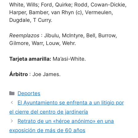
White, Wills; Ford, Quirke; Rodd, Cowan-Dickie,
Harper, Bamber, van Rhyn (c), Vermeulen,
Dugdale, T Curry.
Reemplazos
: Jibulu, McIntyre, Bell, Burrow,
Gilmore, Warr, Louw, Wehr.
Tarjeta amarilla:
Ma’asi-White.
Árbitro
: Joe James.
Categorías
Deportes
El Ayuntamiento se enfrenta a un litigio por
el cierre del centro de jardinería
Retrato de un «héroe anónimo» en una
exposición de más de 60 años