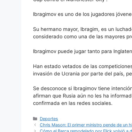
Ibragimov es uno de los jugadores jóvene
Su hermano mayor, Ibragim, es un luchado
considerado como una de las mayores pr
Ibragimov puede jugar tanto para Inglater
Han estado
vetados de las competiciones
invasión de Ucrania por parte del país, 
Se desconoce si Ibragimov tiene intención
afirman que Rusia aún no les ha informad
confirmada en las redes sociales.
Categorías
Deportes
Chris Mason: El primer ministro pende de un hil
Cómo el Barça remodelado por Flick volvió a 