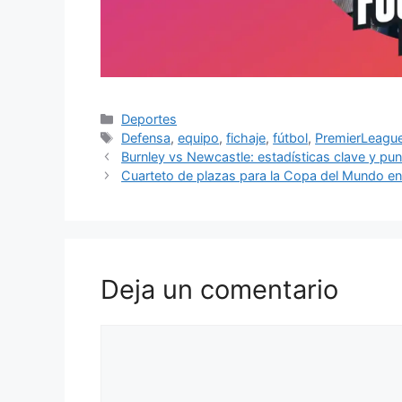
Categorías
Deportes
Etiquetas
Defensa
,
equipo
,
fichaje
,
fútbol
,
PremierLeagu
Burnley vs Newcastle: estadísticas clave y pu
Cuarteto de plazas para la Copa del Mundo e
Deja un comentario
Comentario