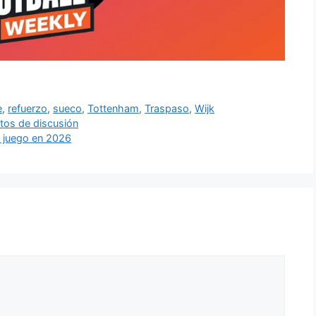
e
,
refuerzo
,
sueco
,
Tottenham
,
Traspaso
,
Wijk
ntos de discusión
n juego en 2026